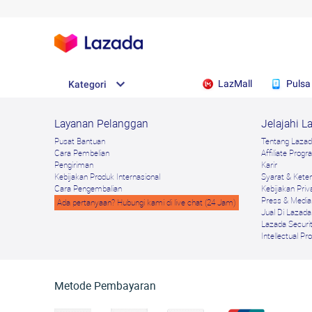
LazMall
Pulsa
Kategori
Layanan Pelanggan
Jelajahi L
Pusat Bantuan
Tentang Laza
Cara Pembelian
Afﬁliate Prog
Pengiriman
Karir
Kebijakan Produk Internasional
Syarat & Kete
Cara Pengembalian
Kebijakan Priv
Press & Media
Ada pertanyaan? Hubungi kami di live chat (24 Jam)
Jual Di Lazada
Lazada Securi
Intellectual Pr
Metode Pembayaran