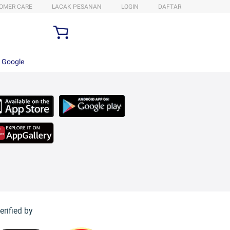
OMER CARE
LACAK PESANAN
LOGIN
DAFTAR
n Google
erified by