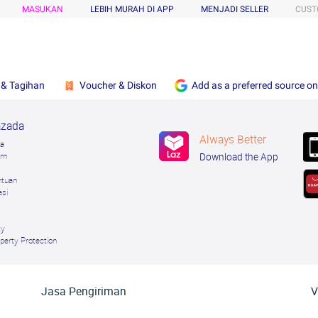
MASUKAN
LEBIH MURAH DI APP
MENJADI SELLER
CUST
 & Tagihan
Voucher & Diskon
Add as a preferred source o
azada
Always Better
da
ram
Download the App
ntuan
asi
ty
operty Protection
Jasa Pengiriman
V